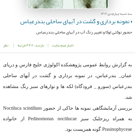
سه شنبه چهارم دی 1403
نمونه برداری و گشت در آبهای ساحلی بندرعباس
حضور نوکتی لوکا و تغییر رنگ آب در آبهای ساحلی بندرعباس
اخبار مهم سایت
|
بازدید: 448 مرتبه
|
0 نظر
به گزارش روابط عمومی پژوهشکده اکولوژی خلیج فارس و دریای
عمان_ بندرعباس، در نمونه برداری و گشت در آبهای ساحلی
بندرعباس (سورو _ فرودگاه) لکه ها و ﻧﻮارﻫﺎی ﺳﺒﺰ رنگ مشاهده
شد.
ﺑﺮرسی آزمایشگاهی نمونه ها حاکی از حضور Noctiluca scintillans
به همراه ریزجلبک سبز Pedinomonas noctilucae از خانواده
Prasinophyceae گونه همزیست بود.