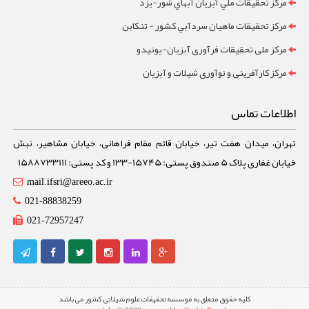
مرکز تحقيقات ملي آبزيان آبهاي شور-یزد
مرکز تحقيقات ماهيان سردآبي کشور - تنکابن
مرکز ملی تحقیقات فرآوری آبزیان-یونیدو
مرکز کارآفرینی و نوآوری شیلات و آبزیان
اطلاعات تماس
تهران، میدان هفت تیر، خیابان قائم مقام فراهانی، خیابان مشاهیر، نبش
خیابان غفاری پلاک 5 صندوق پستی: 15745-133 و کد پستی: 1588733111
mail.ifsri@areeo.ac.ir
021-88838259
021-72957247
کلیه حقوق متعلق به موسسه تحقیقات علوم شیلاتی کشور می باشد