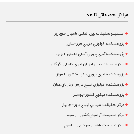
مراکز تحقیقاتی تابعه
انستیتو تحقیقات بین المللی ماهیان خاویاری
پژوهشکده اکولوژي درياي خزر-ساری
پژوهشکده آبزي پروري آبهاي داخلي-انزلي
مرکزتحقيقات ذخايرآبزيان آبهاي داخلي-گرگان
پژوهشکده آبزي پروري جنوب کشور- اهواز
پژوهشکده اکولوژي خليج فارس و درياي عمان
پژوهشکده ميگوي کشور-بوشهر
مرکز تحقيقات شيلاتي آبهاي دور - چابهار
مرکز تحقيقات آرتمياي کشور-ارومیه
مرکز تحقيقات ماهيان سردآبي - ياسوج