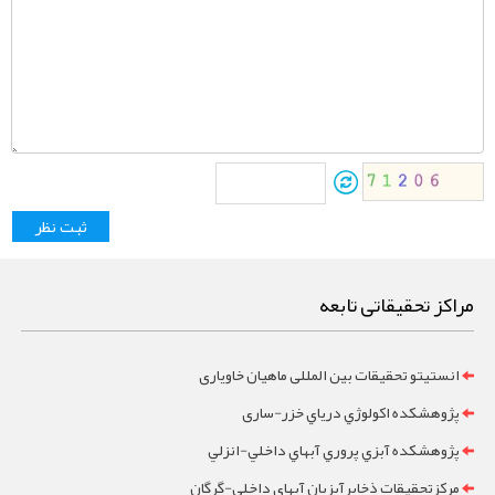
مراکز تحقیقاتی تابعه
انستیتو تحقیقات بین المللی ماهیان خاویاری
پژوهشکده اکولوژي درياي خزر-ساری
پژوهشکده آبزي پروري آبهاي داخلي-انزلي
مرکزتحقيقات ذخايرآبزيان آبهاي داخلي-گرگان