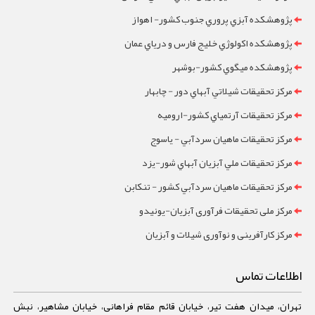
پژوهشکده آبزي پروري جنوب کشور- اهواز
پژوهشکده اکولوژي خليج فارس و درياي عمان
پژوهشکده ميگوي کشور-بوشهر
مرکز تحقيقات شيلاتي آبهاي دور - چابهار
مرکز تحقيقات آرتمياي کشور-ارومیه
مرکز تحقيقات ماهيان سردآبي - ياسوج
مرکز تحقيقات ملي آبزيان آبهاي شور-یزد
مرکز تحقيقات ماهيان سردآبي کشور - تنکابن
مرکز ملی تحقیقات فرآوری آبزیان-یونیدو
مرکز کارآفرینی و نوآوری شیلات و آبزیان
اطلاعات تماس
تهران، میدان هفت تیر، خیابان قائم مقام فراهانی، خیابان مشاهیر، نبش