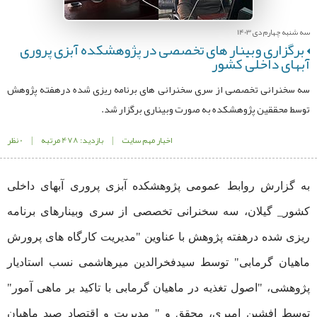
سه شنبه چهارم دی 1403
برگزاری وبینار های تخصصی در پژوهشکده آبزی پروری
آبهای داخلی کشور
سه سخنرانی تخصصی از سری سخنرانی های برنامه ریزی شده درهفته پژوهش
توسط محققین پژوهشکده به صورت وبیناری برگزار شد.
اخبار مهم سایت
|
بازدید: 478 مرتبه
|
0 نظر
به گزارش روابط عمومی پژوهشکده آبزی پروری آبهای داخلی
کشور_ گیلان، سه سخنرانی تخصصی از سری وبینارهای برنامه
ریزی شده درهفته پژوهش با عناوین "مدیریت کارگاه های پرورش
ماهیان گرمابی" توسط سیدفخرالدین میرهاشمی نسب استادیار
پژوهشی، "اصول تغذیه در ماهیان گرمابی با تاکید بر ماهی آمور"
توسط افشین امیری، محقق و " مدیریت و اقتصاد صید ماهیان