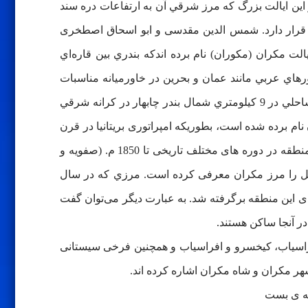
 اين ايالت بزرگ كه مرز شرقي آن به ارتفاعات دره سند
ان قرار دارد. شمس الدین مقدسی و ابو اسحاق اصطخری
لت مكران (مکوران) نام برده اندكه بندري بين قاره‌اي
رهاي عربي مانند عمان و بحرين در خاورميانه مناسبات
تجاري داشت. متاسفانه بندر تیس (تیز باستانی) امروزه اعتبار گذشته خود را از دست داده و به عنوان بندر کوچک و روستای ساحلي در 9 كيلومتري شمال بندر چابهار در كرانه شرقي
نام برده شده است، بطوریکه امپراتوری بریتانیا در قرن
هجدهم م. این منطقه را جزو هند و مستعمره بریتانیا نمود. امروزه نیز در هند و پاکستان شهرهایی بنام مکران وجود دارد. این منطقه در دوره های مختلف تاریخی تا 1850 م. (صفویه و
شی از قلمرو ایران بوده است و جورج كرزن در كتاب ايران و قضيه ايران، از جالق تا بندر گواتر به طول 130 مایل را مرز مكران معرفی کرده است. مرزي كه در سال
رای این منطقه برگرفته شد. به عبارت دیگر می‌توان گفت
ر آنجا ساکن هستند.
اسیاب، کیخسرو و افراسیاب و همچنین فرخی سیستانی
ر مکران و شاه مکران اشاره کرده اند.
ی بست