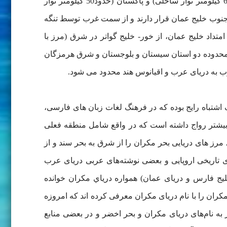
به دکن (The Deccan Peninsula) را شامل می شد، مساحت آن ۹۰۳ هزار کیلومتر مربع بوده است. کشورهای ایران (حدود 640 کیلومتر نوار ساحلی) و پاکستان (حدود50 کیلومتر نوار
5 کیلومتر نوار ساحلی) و عمان (حدود750 کیلومتر نوار ساحلی) در جنوب خلیج عمان قرار دارند و از سمت غرب توسط تنگه
د خلیج عمان، از خور- خلیج گواتر در شرق (مرز با
 محدوده دو استان سیستان و بلوجستان و شرق هرمزگان
نوب به دریای عرب و اقيانوس هند محدود می شود.
ولی یک اشتباه رایج بوده که در فرهنگ لغات زبان های فارسی،
ن بیشتر رواج داشته است که در واقع شامل منطقه فعلی
وت حموی مرز های دریایی بحر مکران را از شرق به بحر سند و از
 تاریخی اروپایی و بعضی نوشته‌های عربی دریای عرب
لیج فارس و دریای عمان) همواره درياي مكران خوانده
ران را با نام دریای مکران معرفی کرده اند که امروزه
ر به نام‌های دریای مکران و بحر اخضر و در بعضی منابع