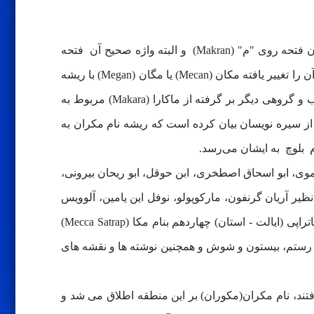
هر چند در منابع تاریخی واژه مکران با ضمه روی "م" (Mokran) و یا کسره روی "م" (Mekran) تلفظ می شود، اما تلفظ رایج آن فتحه روی "م" (Makran) و البته واژه صحیح آن فتحه
روی " م" و ضمه روی "ک" (Makoran) می باشد. در مورد ریشه مکران دیدگاه های بسیار مختلفی وجود دارد، بطوریکه عده ای آن را تغییر یافته مکان (Mecan) یا مگان (Megan) با ریشه
ماکتا (Maketa) در دوره سومری ها و بابلی ها و تعدادی نیز تغییر یافته مهی خوران - ماهی خوران (Mahikhoran) در دوره اعراب و گروهی دیگر بر گرفته از ماکارا (Makara) مربوط به
از سیره نویسان بیان کرده است که ریشه نام مکران به
م بلوچ‌ به ایشان می‌رسد.
موی، ابو اسحاق اصطخری، ابن حوقل، ابو ریحان بیرونی،
یر آریان گرنفون، مارکوپولو، نوفل این یامین، آلوویس
اسپرنگر و جورج ناتانیل کرزن منطقه مکران تمدنی کهن و سرزمینی پهناور در دوره ۲۵۰۰ تا ۵۵۰ پیش از میلاد و منطبق با ساتراپی (ایالت - استان) چهاردهم بنام مکا (Mecca Satrap)
 رستم، بیستون و شوش و همچنین نوشته ها و نقشه های
تند، نام مکران(مکوران) بر این منطقه اطلاق می شد و