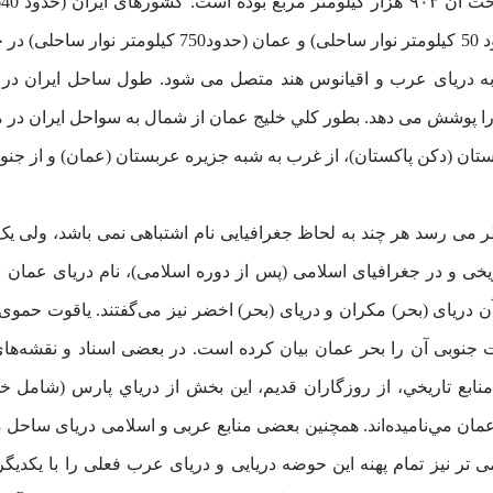
ساحلی) در شمال و کشورهای امارات متحده عربی (حدود 0
ریای عرب و اقیانوس هند متصل می شود. طول ساحل ایران در امتدا
را پوشش می دهد. بطور كلي خلیج عمان از شمال به سواحل ایران در
ستان (دكن پاکستان)، از غرب به شبه جزيره عربستان (عمان) و از ج
مان است و به نظر می رسد هر چند به لحاظ جغرافیایی نام اشتباهی نمی باشد، 
ریخی و در جغرافیای اسلامی (پس از دوره اسلامی)، نام دریای عما
ه است و گاهی به آن دریای (بحر) مکران و دریای (بحر) اخضر نیز می‌گفتند. یاق
نوبی آن را بحر عمان بیان کرده است. در بعضی اسناد و نقشه‌های
منابع تاريخي، از روزگاران قدیم، اين بخش از درياي پارس (شامل خ
ن مي‌ناميده‌اند. همچنین بعضی منابع عربی و اسلامی دریای ساحل مک
ی تر نیز تمام پهنه این حوضه دریایی و دریای عرب فعلی را با یکدیگ