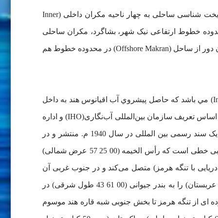
بر اساس نظریه دانشمندان و صاحب نظران زمین شناسی حوزه مکران، این منطقه از نظر ساختار زمین شناسی و زمین ریخت شناسی ساحلی به چهار ناحیه مکران داخلی (Inner
وط ارتفاعی قصرقند، بشاگرد، سراوان، بمپور و کلات پاکستان، مکران خارجی (Outer Makran) در محدوده خطوط ارتفاعی نیک شهر، بشاگرد، مکران ساحلی
Makran) (Coastal در محدوده خطوط ارتفاعی میناب، سیریک، جاسک، کنارک، چابهار، گواتر، و گوادر و جیوانی پاکستان، و مکران دور از ساحل (Offshore Makran) در محدوده خطوط هم
از ديدگاه جغرافياي دريا ها، خلیج عمان (Gulf of Oman) بخشي از زير ناحيه شمال غربي ناحيه اقيانوسي هند– آرام (Indo – Pacific) مي باشد كه حاصل پيشروي آب اقيانوس هند به داخل
خشكي جنوب غربی آسیا است که در حدود 35 ميليون سال پيش حركات پوسته زمين مقدمه اي جهت پيدايش آن شده است. بر اساس تعریف سازمان بین‌المللی آب‌نگاری(IHO) و اداره
اداره آبنگاری بریتانیا (UKHO)، مرز های رسمی اقیانوس ها و دریا های جهان مورد توافق کشور ها قرار گرفت که به عنوان یک سند رسمی بین المللی در سال 1940 م. منتشر و در
سال 1953 م. نسخه ویژه آن مورد تجدید نظر قرار گرفت. بدین ترتیب مرز های رسمی و شناخته شده خلیج عمان در شمال غربی خطی است که رأس الخیمه (00 25 57 عرض شمالی)
کوه (00 25 48 عرض شمالی) در ساحل ایران (مرز دریایی با تنگه هرمز) متصل می‌کند و در جنوب غربی آن
خطی است که رأس‌الحد (00 22 32 عرض شمالی) در ساحل شرقی عمان (پیشرفته ترین برآمدگی جنوب شرقی شبه جزیره عربستان) را به بندر جیوانی (00 61 43 طول شرقی) در
 ولی در تعریف قدیمی که محدوده ای از تنگه هرمز تا بخش جنوبی شبه قاره هند موسوم