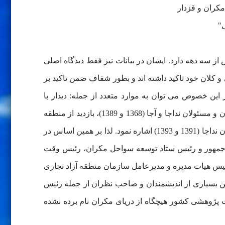
مکران و قزدار
از سه دهه دارد. ایشان در بیانات نیز فقط دیدگاه اصلی
و کلان خود تاکید داشته اند و بطور شفاف ضمن تاکید بر
ن خصوص می توان به موارد متعدد از جمله: دیدار با
مسئولان عقیدتى- سیاسى و فرماندهان نداجا (1363)، بازدید از دانشگاه علوم دریایى امام خمینی (1363 و 1388)، دیدار فرماندهان و مسئولان نداجا و آجا (1368 و 1389)، بازدید از منطقه
سوم نداجا (1381)، بازدید از ناوگان جنوب نداجا و دیدار با کارکنان نیروی دریایی ارتش و سپاه (1390)، دیدار فرماندهان و مسئولان نداجا (1391 و 1393) اشاره نمود. لذا بر همین اساس در
 جمهور و رئیس ستاد توسعه سواحل مکران، رئیس وقت
ئیس هیات مدیره و مدیرعامل سازمان منطقه آزاد تجاری
ین بسیاری از اندیشمندان و صاحب نظران از جمله رئیس
 پژوهشی کشور هیچگاه از دریای مکران نام برده نشده