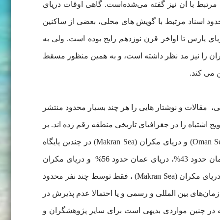
بی مرتبط با آن نیز گفته می‌شده‌است. گاهی اوقات دریای
دود اسناد مرتبط با گویش های محلی، بعضی از ساکنین
ياي پارس تا اواخر قرن نوزدهم رایج بوده است. ولی به
يران را نيز مد نظر داشته است، و به همین منظور مسقط
ن می کند.
اری اشتباه و غیر مستند این حوضه دریایی، مقالات و نوشتار هایی را هر چند بسیار محدود منتشر
ج اشتباه را در جغرافیای تاریخی منطقه رقم زده اند. بر
اساس جستجوی فارسی و انگلیسی انجام شده با کلید واژه های خلیج عمان (Gulf of Oman)، دریای عمان (Oman Sea – Sea of Oman) و دریای مکران (Makran Sea) در چندین پایگاه
مرکز اطلاعات علمی و جستجوی مقالات، مشخص گردید که از میان حدود 400 هزار عنوان مقاله طی سه دهه اخیر، خلیج عمان حدود 43%، دریای عمان حدود 56% و دریای مکران
کمتر از 1/0 % عنوان شده است. نکته جالب توجه اینکه متاسفانه تعداد بسیار محدودی از مقالات و نوشتار های علمی با عنوان دریای مکران (Makran Sea) ، فقط توسط چند نفر محدود
زمان‌های بین المللی و رسمی و یا احتمالا عدم پذیرش در
که در چنین مواردی بدیهی است برای سایر پژوهشگران و