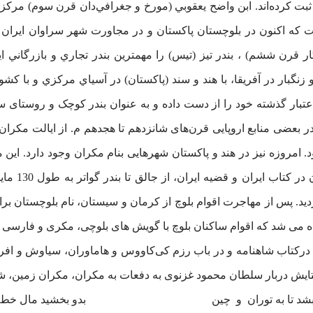
 ثبت کرده‌اند. ابن واضح يعقوبي (مورخ و جغرافي‌دان قرن سوم) مركز
است كه اكنون در بلوچستان پاكستان و در مجاورت شهر سراوان اير
 قرن ششم) ، بندر تیز (تیس) را مهمترين بندر تجاري و بازرگاني ايا
نگبار در آفريقا، با هند و سند (پاكستان) در آسياي مركزي و با كشو
ر بعضی منابع اروپایی قرن‌های شانزدهم تا هجدهم م. از ایالت مکران 
قاجاریه) بخ
گرديد. پس از مهاجرت اقوام بلوچ از کرمان و سیستان، نام بلوچستان ب
ه می شد که اقوام ساکنان بلوچ با گویش های بلوچی، مکری و فارسی د
رکتاب شاهنامه و در باب رزم کی‌کاووس و هاماوران، سیاوش و افر
ایش دربار سلطان محمود غزنوی به دفعات به مکران، مکران زمین، شه
ان بشد تا به توران و چین بدو بخشید مال خطه 