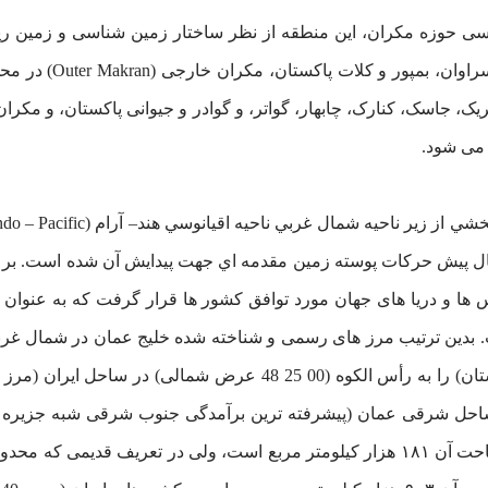
Makran)در محدوده خط
 می شود.
در ساحل امارات متحده عربی (ساحل شبه جزیره عربستان) را به رأس ال
ساحل پاکستان متصل می‌کند. بر اساس این تعریف مساحت آن ۱۸۱ هزار کیلومتر مربع است،