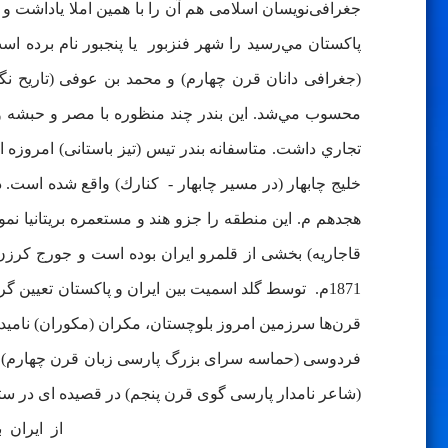
جغرافی‌نویسان اسلامی هم آن را با همین املا یاداشت و
پاكستان مي‌رسيد را شهر فنزبور يا پنجبور نام برده 
(جغرافی دانان قرن چهارم) و محمد بن عوفی (تاریح نگار
محسوب مي‌شد. این بندر چند منظوره با مصر و حبشه و ز
خليج چابهار (در مسیر چابهار - كنارك) واقع شده است. د
1871م. توسط گلد اسميت بين ايران و پاكستان تعيين 
قرن‌ها سرزمین امروز بلوچستان، مکران (مکوران) نامید
فردوسی (حماسه سرای بزرگ پارسی زبان قرن چهارم) د
(شاعر نامدار پارسی گوی قرن پنجم) در قصیده ای در ست
از ایر