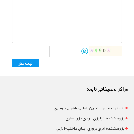
مراکز تحقیقاتی تابعه
انستیتو تحقیقات بین المللی ماهیان خاویاری
پژوهشکده اکولوژي درياي خزر-ساری
پژوهشکده آبزي پروري آبهاي داخلي-انزلي