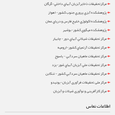
مرکزتحقيقات ذخايرآبزيان آبهاي داخلي-گرگان
پژوهشکده آبزي پروري جنوب کشور- اهواز
پژوهشکده اکولوژي خليج فارس و درياي عمان
پژوهشکده ميگوي کشور-بوشهر
مرکز تحقيقات شيلاتي آبهاي دور - چابهار
مرکز تحقيقات آرتمياي کشور-ارومیه
مرکز تحقيقات ماهيان سردآبي - ياسوج
مرکز تحقيقات ملي آبزيان آبهاي شور-یزد
مرکز تحقيقات ماهيان سردآبي کشور - تنکابن
مرکز ملی تحقیقات فرآوری آبزیان-یونیدو
مرکز کارآفرینی و نوآوری شیلات و آبزیان
اطلاعات تماس