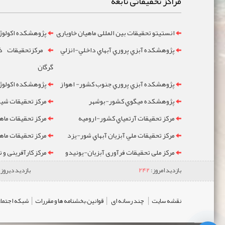
مراکز تحقیقاتی تابعه
انستیتو تحقیقات بین المللی ماهیان خاویاری
پژوهشکده اکولوژ
پژوهشکده آبزي پروري آبهاي داخلي-انزلي
مرکزتحقيقات ذخ
گرگان
پژوهشکده آبزي پروري جنوب کشور- اهواز
پژوهشکده اکولوژي
پژوهشکده ميگوي کشور-بوشهر
مرکز تحقيقات شيلا
مرکز تحقيقات آرتمياي کشور-ارومیه
مرکز تحقيقات ماه
مرکز تحقيقات ملي آبزيان آبهاي شور-یزد
مرکز تحقيقات ماه
مرکز ملی تحقیقات فرآوری آبزیان-یونیدو
مرکز کارآفرینی و 
بازدید امروز:
242
بازدید دیروز:
|
|
|
نقشه سایت
چند رسانه ای
قوانین،بخشنامه ها و مقررات
شبکه اجتماع