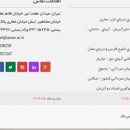
اطلاعات تماس
تهران، میدان هفت تیر، خیابان قائم مقا
ي درياي خزر-ساری
ايرآبزيان آبهاي داخلي-
پستی: 15745-133 و کد پستی: 1588733111
sri@areeo.ac.ir
838259
 خليج فارس و درياي عمان
957247
تي آبهاي دور - چابهار
يان سردآبي - ياسوج
يان سردآبي کشور - تنکابن
نوآوری شیلات و آبزیان
875
بازدید ماه:
38685
ی تاک