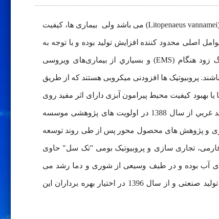
یکی از فعالیت های عمده آبزی‌پروری در کشورهای جهان از جمله ایران، صنعت تکثیر و پرورش میگو به ویژه گونه سفید غربی (Litopenaeus vannamei) می باشد ولی بیماری ها، کیفیت
ل اصلی محدود کننده افزایش تولید بوده و با توجه به
اثرات نامطلوب استفاده از آنتی‌بیوتیک‌ها و مواد شیمیایی، کنترل و پیشگیری از بروز بیماری‌هايي مانند بيماري‌ نوظهور مرگ زود هنگام (EMS) و بسیاري از بیماری‌های ویروسی
فه، موثر و ايمن باشند. پروبیوتیک ها افزودنی میکروبی هستند که از طریق
 یا بهبود کیفیت محیط پیرامون آبزی دارای اثر مفید روی
میزبان می باشند. لذا با توجه به نیاز صنعت، توليد پروبيوتيك بومي باكتريايي به منظور كاربرد در صنعت پرورش ميگوي سفيد غربي از سال 1388 در اولویت های پژوهشی موسسه
وری و پژوهش های محصول محور پس از طی روند توسعه
وهش و انجام آزمون‌های متعدد فارمی، تجاری سازی و پروبیوتیک بومی "تک سل" حاوی
ی آب بوده و در طیف وسیعی از شوری و دما رشد می
نماید، با مجوز رسمی سازمان دامپزشکی کشور و با مشارکت بخش خصوصی توسط موسسه تحقیقات علوم شیلاتی کشور تولید صنعتی و از سال 1396 در اختیار بهره برداران این