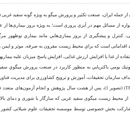
 از مسائل مهم در آبزی پروری است؛ به ویژه بروز بیماری‌ها از عوام
 مانند بيماري لكه سفيد ميگو (WSD)، نيازمند اقداماتی است كه براي محيط زیست مقرون به صر
فاده از غذا یا افزایش ارزش غذایی، افزایش پاسخ میزبان علیه بیماریها
اهداف سازمان تحقیقات، آموزش و ترویج کشاورزی برای مدیریت فنا
محصول مطابق با معیارهای سطوح آمادگی فناوری (TRL) (تصویر 1)، پس از هشت سال پژ
از محیط زیست میگوی سفید غربی که سازگار با شوری و دمای بالا