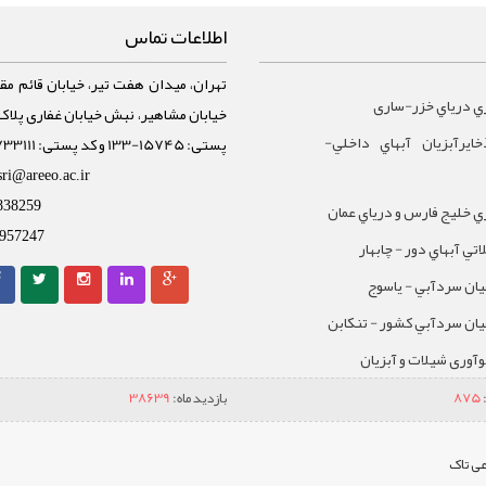
اطلاعات تماس
تهران، میدان هفت تیر، خیابان قائم مقا
ي درياي خزر-ساری
ايرآبزيان آبهاي داخلي-
پستی: 15745-133 و کد پستی: 1588733111
sri@areeo.ac.ir
 خليج فارس و درياي عمان
838259
957247
تي آبهاي دور - چابهار
يان سردآبي - ياسوج
يان سردآبي کشور - تنکابن
نوآوری شیلات و آبزیان
875
بازدید ماه:
38639
ی تاک