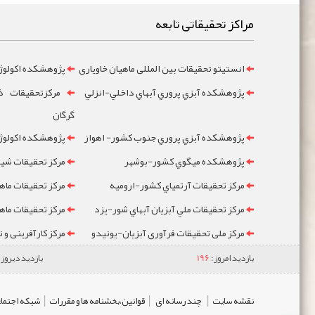
مراکز تحقیقاتی تابعه
انستیتو تحقیقات بین المللی ماهیان خاویاری
پژوهشکده اکولوژ
پژوهشکده آبزي پروري آبهاي داخلي-انزلي
مرکزتحقيقات ذخ
گرگان
پژوهشکده آبزي پروري جنوب کشور- اهواز
پژوهشکده اکولوژي
پژوهشکده ميگوي کشور-بوشهر
مرکز تحقيقات شيلا
مرکز تحقيقات آرتمياي کشور-ارومیه
مرکز تحقيقات ماه
مرکز تحقيقات ملي آبزيان آبهاي شور-یزد
مرکز تحقيقات ماه
مرکز ملی تحقیقات فرآوری آبزیان-یونیدو
مرکز کارآفرینی و 
بازدید امروز:
196
بازدید دیروز:
|
|
|
نقشه سایت
چند رسانه ای
قوانین،بخشنامه ها و مقررات
شبکه اجتماع