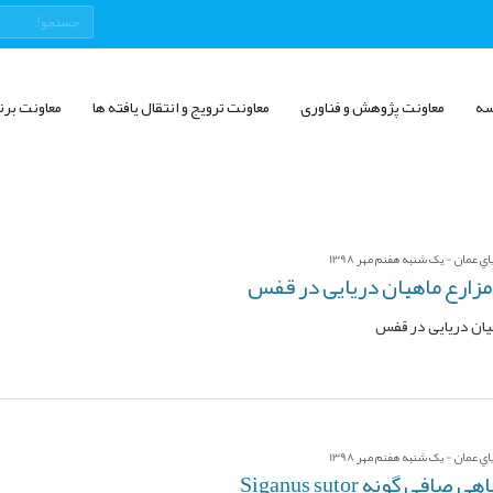
سه
معاونت پژوهش و فناوری
معاونت ترویج و انتقال یافته ها
معاونت برن
عمان - یک شنبه هفنم مهر 1398
زارع ماهیان دریایی در قفس
یان دریایی در قفس
عمان - یک شنبه هفنم مهر 1398
ی گونه Siganus sutor