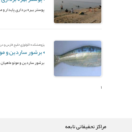
پوستر بهره برداری پایدار و م
پژوهشکده اکولوژي خليج فارس و درياي 
برشور ساردین و موت
برشور ساردین و موتو ماهیان 
1
مراکز تحقیقاتی تابعه