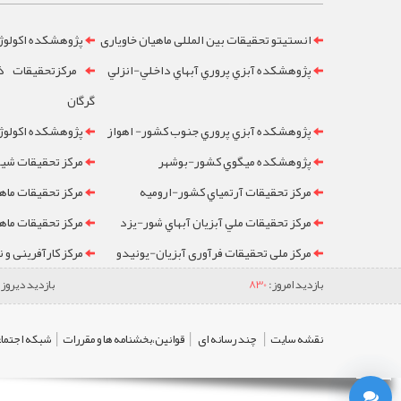
انستیتو تحقیقات بین المللی ماهیان خاویاری
پژوهشکده اکولوژ
پژوهشکده آبزي پروري آبهاي داخلي-انزلي
مرکزتحقيقات ذخ
گرگان
پژوهشکده آبزي پروري جنوب کشور- اهواز
پژوهشکده اکولوژي
پژوهشکده ميگوي کشور-بوشهر
مرکز تحقيقات شيلا
مرکز تحقيقات آرتمياي کشور-ارومیه
مرکز تحقيقات ماه
مرکز تحقيقات ملي آبزيان آبهاي شور-یزد
مرکز تحقيقات ماه
مرکز ملی تحقیقات فرآوری آبزیان-یونیدو
مرکز کارآفرینی و 
بازدید امروز:
830
بازدید دیروز:
|
|
|
نقشه سایت
چند رسانه ای
قوانین،بخشنامه ها و مقررات
شبکه اجتماع