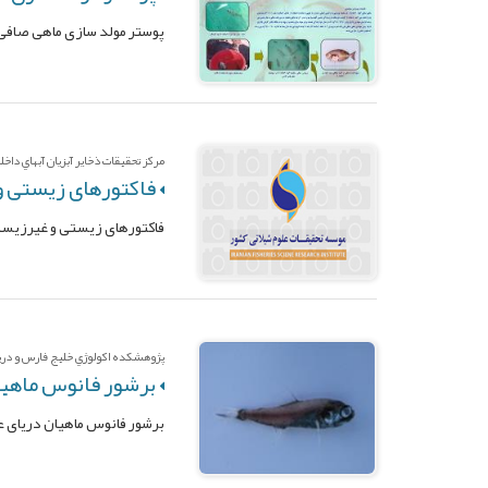
پوستر مولد سازی ماهی صافی گونه  sutor
مرکز تحقيقات ذخاير آبزيان آبهاي داخل
فاکتورهای زیستی و
فاکتورهای زیستی و غیرزیست
پژوهشکده اکولوژي خليج فارس و درياي 
برشور فانوس ماهیا
برشور فانوس ماهیان دریای ع