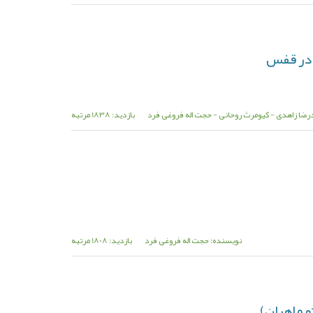
 در قفس
رضا زاهدی - کیومرث روحانی - حجت اله فروغی فرد
بازدید: 1838 مرتبه
نویسنده: حجت اله فروغی فرد
بازدید: 1808 مرتبه
و ماهیان)