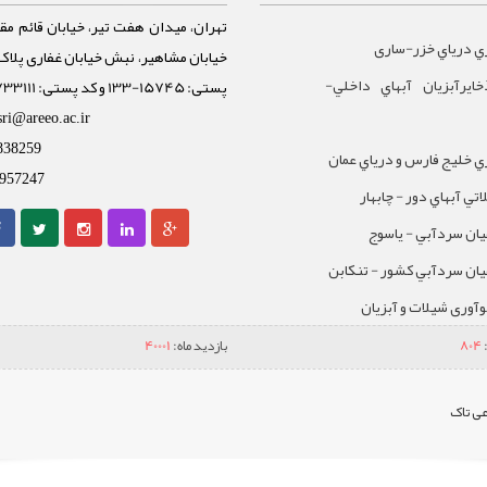
تهران، میدان هفت تیر، خیابان قائم مقا
ي درياي خزر-ساری
ايرآبزيان آبهاي داخلي-
پستی: 15745-133 و کد پستی: 1588733111
sri@areeo.ac.ir
838259
 خليج فارس و درياي عمان
957247
تي آبهاي دور - چابهار
يان سردآبي - ياسوج
يان سردآبي کشور - تنکابن
نوآوری شیلات و آبزیان
804
بازدید ماه:
40001
ی تاک