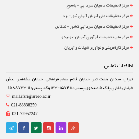
مرکز تحقيقات ماهيان سردآبي - ياسوج
مرکز تحقيقات ملي آبزيان آبهاي شور-یزد
مرکز تحقيقات ماهيان سردآبي کشور - تنکابن
مرکز ملی تحقیقات فرآوری آبزیان-یونیدو
مرکز کارآفرینی و نوآوری شیلات و آبزیان
اطلاعات تماس
تهران، میدان هفت تیر، خیابان قائم مقام فراهانی، خیابان مشاهیر، نبش
خیابان غفاری پلاک 5 صندوق پستی: 15745-133 و کد پستی: 1588733111
mail.ifsri@areeo.ac.ir
021-88838259
021-72957247