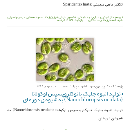
تکثیر ماهی صبیتی (Sparidentex hasta
نویسنده: مجتبی ذبایح نجف آبادی ،منصور طرفی موزان زاده ،حمید سقاوی ، رحیم اصولی
،مینا آهنگرزاده،رضا غلامی
بازدید: 1659 مرتبه
پژوهشکده آبزي پروري جنوب کشور - چهارشنبه بیست و پنجم دی 1398
تولید انبوه جلبک نانوکلروپسیس اوکولاتا
(Nanochloropsis oculata) به شیوه ی دوره ای
تولید انبوه جلبک نانوکلروپسیس اوکولاتا (Nanochloropsis oculata) به
شیوه ی دوره ای