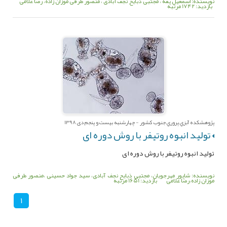
نویسنده: اسمعیل پقه ، مجتبی ذبایح نجف آبادی ، منصور طرفی موزان زاده، رضا غلامی
بازدید: 1742 مرتبه
پژوهشکده آبزي پروري جنوب کشور - چهارشنبه بیست و پنجم دی 1398
تولید انبوه روتیفر با روش دوره ای
تولید انبوه روتیفر با روش دوره ای
نویسنده: شاپور مهرجویان، مجتبی ذبایح نجف آبادی، سید جواد حسینی ،منصور طرفی
موزان زاده،رضا غلامی
بازدید: 1651 مرتبه
1