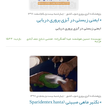
پژوهشکده آبزي پروري جنوب کشور - چهارشنبه بیست و یکم اسفند 1398
ایمنی زیستی در آبزی پروری دریایی
ایمنی زیستی در آبزی پروری دریایی
نویسنده: حسین هوشمند ،مینا آهنگرزاده ، مجتبی ذبایح نجف آبادی
بازدید: 1544
مرتبه
پژوهشکده آبزي پروري جنوب کشور - چهارشنبه بیست و پنجم دی 1398
تکثیر ماهی صبیتی (Sparidentex hasta