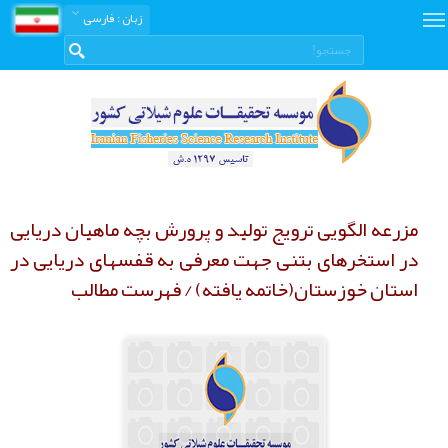
زبان
: فارسی
مزرعه الگویی ترویج تولید و پرورش بچه ماهیان دریایی
در استخرهای بتنی جهت معرفی به قفسهای دریایی در
استان خوزستان(خاتمه یافته) / فهرست مطالب