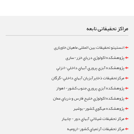
مراکز تحقیقاتی تابعه
انستیتو تحقیقات بین المللی ماهیان خاویاری
پژوهشکده اکولوژي درياي خزر-ساری
پژوهشکده آبزي پروري آبهاي داخلي-انزلي
مرکزتحقيقات ذخايرآبزيان آبهاي داخلي-گرگان
پژوهشکده آبزي پروري جنوب کشور- اهواز
پژوهشکده اکولوژي خليج فارس و درياي عمان
پژوهشکده ميگوي کشور-بوشهر
مرکز تحقيقات شيلاتي آبهاي دور - چابهار
مرکز تحقيقات آرتمياي کشور-ارومیه