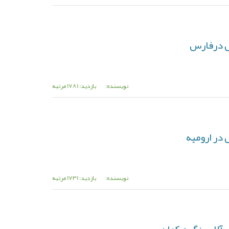
س درفارس
نویسنده:
بازدید: 1781 مرتبه
در ارومیه
نویسنده:
بازدید: 1731 مرتبه
ل آلای رنگین کمان