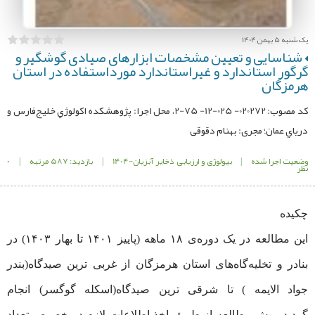
یک شنبه 5 بهمن 1404
شناسایی و تعیین مشخصات ابزارهای صیادی گوشگیر و
گرگور استاندارد و غیراستاندارد مورداستفاده در استان
هرمزگان
کد مصوب: 020272- 025-12- 75-2، محل اجرا: پژوهشكده اكولوژي خلیج‌فارس و
درياي عمان؛ مجری: بهنام دقوقی
وضعیت اجرا شده
|
بیولوژی و ارزیابی ذخایر آبزیان-1404
|
بازدید: 587 مرتبه
|
0
نظر
چکیده
این مطالعه در یک دوره‌ی ۱۸ ماهه (پاییز ۱۴۰۱ تا بهار ۱۴۰۳) در
بنادر و تخلیه‌گاه‌های استان هرمزگان از غربی ترین صیدگاه(بندر
جواد الایمه ) تا شرقی ترین صیدگاه(اسکله گوگسر) انجام
گردید.روش مطالعه از طریق اخذ اطلاعات لازم در خصوص تعداد