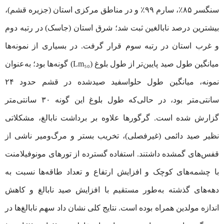
سنگسر ۸۵٪، سارم ۹۹٪ و در مناطق مرکزی استان (جزیره قشم)،
بیشترین درصد نابالغین ثبت شد؛ شرق استان (جاسک) در رتبه دوم
و غرب استان در رتبه سوم قرار گرفت. در بسیاری از نمونه‌ها
میانگین طول صید پایین‌تر از طول بلوغ (Lm₅₀) گونه‌ها بود؛ به‌عنوان
نمونه، میانگین طول حلواسفید صیدشده در قشم حدود ۲۴
سانتی‌متر بود، در حالی‌که طول بلوغ این گونه ۳۰ سانتی‌متر
گزارش شده است. گرگورها علاوه بر برداشت نابالغ، مشکلاتی
نظیر صید دائمی (غیرفصلی)، تخریب بستر و مرگ‌ومیر ناشی از
قفس‌های گمشده داشتند. استفاده‌ گسترده از تورهای مونوفیلامنت
با چشمه‌های کوچک و افزایش ارتفاع و تعداد طاقه‌ها نسبت به
دهه‌های گذشته به‌طور مستقیم با افزایش صید نابالغ و کاهش
اندازه مولدین همراه بوده است. نتایج کلی نشان داد سهم نابالغ‌ها در