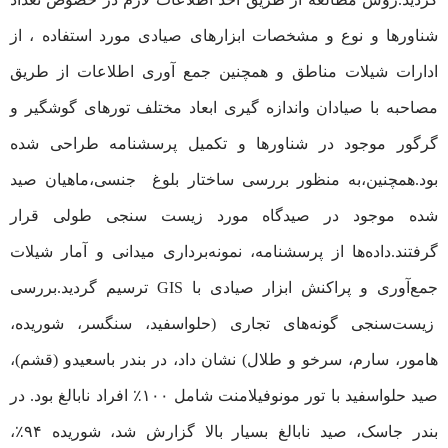
شناورها و نوع و مشخصات ابزارهای صیادی مورد استفاده ، از
ادارات شیلات مناطق و همچنین جمع آوری اطلاعات از طریق
مصاحبه با صیادان واندازه گیری ابعاد مختلف تورهای گوشگیر و
گرگور موجود در شناورها و تکمیل پرسشنامه طراحی شده
بود.همچنین،به منظور بررسی ساختار بلوغ جنسی،ماهیان صید
شده موجود در صیدگاه مورد زیست سنجی طولی قرار
گرفتند.داده‌ها از پرسشنامه، نمونه‌برداری میدانی و آمار شیلات
جمع‌آوری و پراکنش ابزار صیادی با GIS ترسیم گردید.بررسی
زیست‌سنجی گونه‌های تجاری (حلواسفید، سنگسر، شوریده،
هامور، سارم، سرخو و طلال) نشان داد، در بندر باسعیدو (قشم)،
صید حلواسفید با تور مونوفیلامنت شامل ۱۰۰٪ افراد نابالغ بود. در
بندر جاسک، صید نابالغ بسیار بالا گزارش شد، شوریده ۹۴٪،