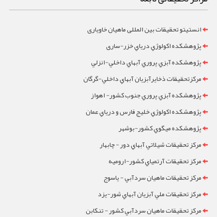
انستیتو تحقیقات بین المللی ماهیان خاویاری
پژوهشکده اکولوژي درياي خزر-ساری
پژوهشکده آبزي پروري آبهاي داخلي-انزلي
مرکزتحقيقات ذخايرآبزيان آبهاي داخلي-گرگان
پژوهشکده آبزي پروري جنوب کشور- اهواز
پژوهشکده اکولوژي خليج فارس و درياي عمان
پژوهشکده ميگوي کشور-بوشهر
مرکز تحقيقات شيلاتي آبهاي دور - چابهار
مرکز تحقيقات آرتمياي کشور-ارومیه
مرکز تحقيقات ماهيان سردآبي - ياسوج
مرکز تحقيقات ملي آبزيان آبهاي شور-یزد
مرکز تحقيقات ماهيان سردآبي کشور - تنکابن