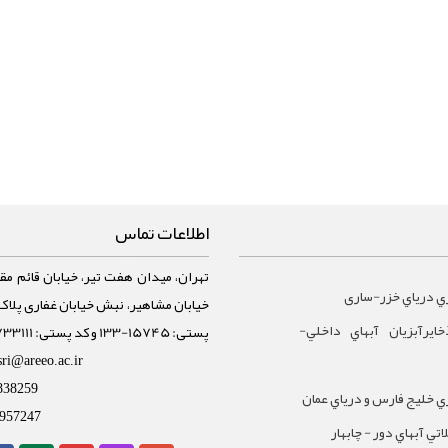
اطلاعات تماس
تهران، میدان هفت تیر، خیابان قائم مقا
ي درياي خزر-ساری
ايرآبزيان آبهاي داخلي-
پستی: 15745-133 و کد پستی: 1588733111
sri@areeo.ac.ir
838259
 خليج فارس و درياي عمان
957247
تي آبهاي دور - چابهار