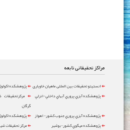
مراکز تحقیقاتی تابعه
انستیتو تحقیقات بین المللی ماهیان خاویاری
پژوهشکده اکولوژ
پژوهشکده آبزي پروري آبهاي داخلي-انزلي
مرکزتحقيقات ذخ
گرگان
پژوهشکده آبزي پروري جنوب کشور- اهواز
پژوهشکده اکولوژي
پژوهشکده ميگوي کشور-بوشهر
مرکز تحقيقات شيلا