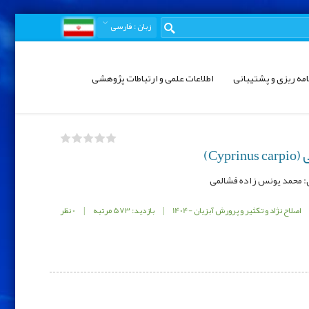
زبان
: فارسی
امه ریزی و پشتیبانی
اطلاعات علمی و ارتباطات پژوهشی
C)
اصلاح نژاد و تکثیر و پرورش آبزیان -1404
|
بازدید: 573 مرتبه
|
0 نظر