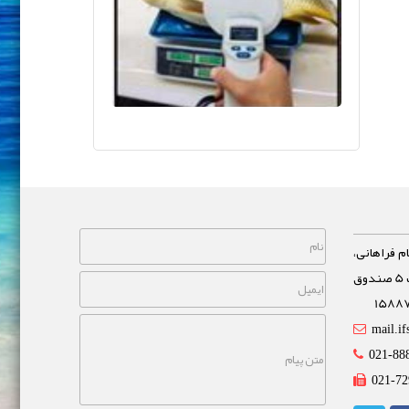
م فراهانی،
خیابان مشاهیر، نبش خیابان غفاری پلاک 5 صندوق
mail.if
021-88
021-72