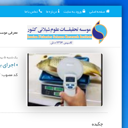
صفحه اصلی
ورود به سایت
درباره ما
تماس با ما
معرفی موس
یک شنبه 5 بهمن 1404
اجرای برن
کد مصوب: 000027-98043-005-12-74-124؛ محل اجرا: پژوهشكده آبزی‌‌پروری جنوب کشور؛ مجری: محمد یونس زاده فشالمی
چکیده