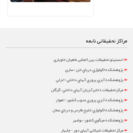
مراکز تحقیقاتی تابعه
انستیتو تحقیقات بین المللی ماهیان خاویاری
پژوهشکده اکولوژي درياي خزر-ساری
پژوهشکده آبزي پروري آبهاي داخلي-انزلي
مرکزتحقيقات ذخايرآبزيان آبهاي داخلي-گرگان
پژوهشکده آبزي پروري جنوب کشور- اهواز
پژوهشکده اکولوژي خليج فارس و درياي عمان
پژوهشکده ميگوي کشور-بوشهر
مرکز تحقيقات شيلاتي آبهاي دور - چابهار