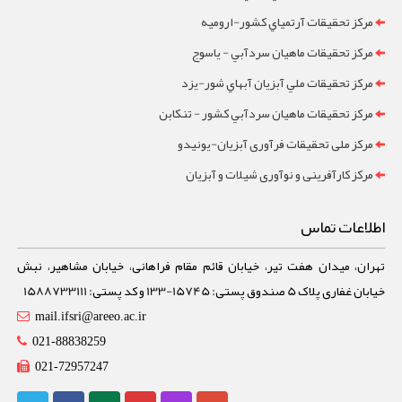
مرکز تحقيقات آرتمياي کشور-ارومیه
مرکز تحقيقات ماهيان سردآبي - ياسوج
مرکز تحقيقات ملي آبزيان آبهاي شور-یزد
مرکز تحقيقات ماهيان سردآبي کشور - تنکابن
مرکز ملی تحقیقات فرآوری آبزیان-یونیدو
مرکز کارآفرینی و نوآوری شیلات و آبزیان
اطلاعات تماس
تهران، میدان هفت تیر، خیابان قائم مقام فراهانی، خیابان مشاهیر، نبش
خیابان غفاری پلاک 5 صندوق پستی: 15745-133 و کد پستی: 1588733111
mail.ifsri@areeo.ac.ir
021-88838259
021-72957247