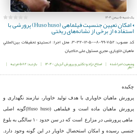
یک شنبه 5 بهمن 1404
امکان تعیین جنسیت فیلماهی (Huso huso) پرورشی با
استفاده از برخی از نشانه‌های ریختی
کد مصوب: 990752-008-1205-32-3، محل اجرا: انستیتو تحقيقات بين‌‌المللي
ماهیان خاویاری، مجري مسئول علی حلاجیان
وضعیت اجرا شده
|
اصلاح نژاد و تکثیر و پرورش آبزیان -1404
|
بازدید: 582 مرتبه
|
0 نظر
چکیده
پرورش ماهیان خاویاری با هدف تولید خاویار، نیازمند نگهداری و
پرورش ماهیان ماده است و فیلماهی (Huso huso)گونه اصلی
ماهی پرورشی در مزارع است که در سن حدود ۱۰ سالگی به بلوغ
جنسی رسیده و امکان استحصال خاویار در این گونه وجود دارد.