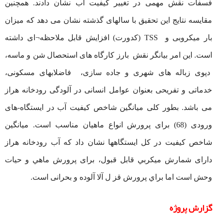
فسفات نقش مهمی در تغییر کیفیت آب نشان دادند. همچنین
مقایسه نتایج این تحقیق با سالهای گذشته نشان می دهد که میزان
بار میکروبی و TSS (کدورت) افزایش قابل ملاحظه¬ای داشته
است. این امر بیانگر نقش بارز کارگاه های استحصال شن و ماسه،
دپوی زباله های شهری و جاده سازی، فاضلابهای مسکونی،‌
خدماتی و تفریحی بعنوان عوامل انسانی در آلودگی رودخانه هراز
می باشد. بطور کلی میانگین شاخص کیفیت آب در ایستگاه-های
ورودی (68) برای پرورش انواع ماهیان مناسب است. میانگین
شاخص کیفیت در کل ایستگاهها نشان داد که آب رودخانه هراز
دارای شمارش ميكربي قابل قبول، برای پرورش ماهي و حيات
وحش است اما براي پرورش قز ل آلا آلوده و بحرانی است.
گزارش پروژه