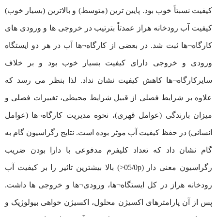
کیفیت نسبتاً خوب بود. پایین ترین (متوسط) و بالاترین (بسیار خوب)
کیفیت آب رودخانه هراز عمدتاً بترتیب در خروجی ها و ورودی های
کارگاه¬ها ثبت شد. در بعضی از کارگاه¬ها آب در هر دو ایستگاه
ورودی و خروجی دارای کیفیت بسیار خوب بود و بر خلاف
سایرکارگاه¬ها کاهش کیفیت نشان نداد. لذا بنظر می رسد که
علاوه بر شرایط فصلی از قبیل شرایط محیطی، تغییرات فصلی و
میزان بارندگی (عوامل قهری)، نحوه مدیریت کارگاه¬ها (عوامل
انسانی) در حفظ کیفیت آب موثر بوده است. نتایج رگراسیون گام به
گام نشان داد که تعداد کلیفرم مدفوعی با دارا بودن ضریب
رگراسیون معنی دار (05/0p<) بالا بیشترین تاثیر را بر کیفیت آب
رودخانه هراز در کل ایستگاه¬ها، ورودی¬ها و خروجی ها داشت.
پس از آن پارامترهای اکسیژن محلول، اکسیژن خواهی بیولوژیک و