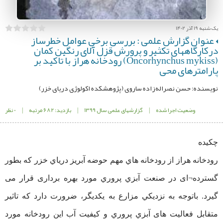
یک شنبه 19 آذر 1402
عنوان گزارش علمی : بررسی برخی عوامل خطرساز
درکارگاههای تکثیر و پرورش قزل آلای رنگین کمان
(Oncorhynchus mykiss) رودخانه هراز با تاکید بر
پارامترهای محی
نویسنده: حسن نصراله‌زاده ساروی (پژوهشكده اکولوژی دریای خزر)
وضعیت اجرا شده
|
گزارشهای علمی سال 1399
|
بازدید: 682 مرتبه
|
0 نظر
چکیده
رودخانه هراز از رودخانه هاي مهم حوضه آبريز درياي خزر که بطور
گسترده¬ای در صنعت آبزي پروري مورد بهره برداری قرار می
گیرد. باتوجه به نزديكي مزارع به يكديگر، ضرورت دارد که تاثير
متقابل فعالیت های آبزي پروري و کیفیت آب اين رودخانه مورد