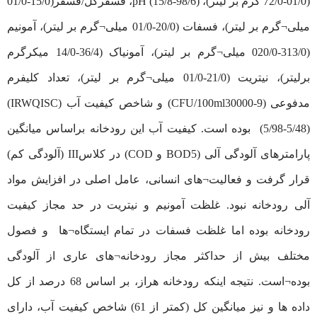
(72/0-01/0 گرم بر لیتر)، pH (15/8-98/6)، فسفرکل/فسفر(15/0-01/0
میلی¬گرم بر لیتر)، فسفات (20/0-01/0 میلی¬گرم بر لیتر)، آمونیم
(313/0-020/0 میلی¬گرم بر لیتر)، آمونیاک (36/4-14/0 میکرگرم
برلیتر)، نیتریت (21/0-01/0 میلی¬گرم بر لیتر)، تعداد کلیفرم
مدفوعی (CFU/100ml30000-9) و شاخص کیفیت آب (IRWQISC)
(5/98-5/48) بوده است. کیفیت آب این رودخانه براساس میانگین
پارامترهای آلودگی آلی (BOD5 و COD) در کلاسIII (آلودگی کم)
قرار گرفت و فعالیت¬های انسانی، عامل اصلی در افزایش مواد
آلی رودخانه نبود. غلظت آمونیم و نیتریت در حد مجاز کیفیت
رودخانه بوده اما غلظت فسفات در تمام ایستگاه¬ها و فصول
مختلف بیش از حداکثر مجاز رودخانه¬های عاری از آلودگی
بوده¬است. نتیجه اینکه رودخانه هراز، بر اساس 68 درصد از کل
داده ها و نیز میانگین کل (کمتر از 61) شاخص کیفیت آب، دارای