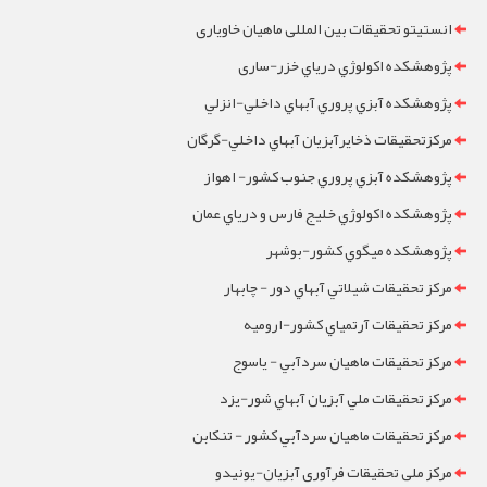
انستیتو تحقیقات بین المللی ماهیان خاویاری
پژوهشکده اکولوژي درياي خزر-ساری
پژوهشکده آبزي پروري آبهاي داخلي-انزلي
مرکزتحقيقات ذخايرآبزيان آبهاي داخلي-گرگان
پژوهشکده آبزي پروري جنوب کشور- اهواز
پژوهشکده اکولوژي خليج فارس و درياي عمان
پژوهشکده ميگوي کشور-بوشهر
مرکز تحقيقات شيلاتي آبهاي دور - چابهار
مرکز تحقيقات آرتمياي کشور-ارومیه
مرکز تحقيقات ماهيان سردآبي - ياسوج
مرکز تحقيقات ملي آبزيان آبهاي شور-یزد
مرکز تحقيقات ماهيان سردآبي کشور - تنکابن
مرکز ملی تحقیقات فرآوری آبزیان-یونیدو