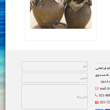
م فراهانی،
خیابان مشاهیر، نبش خیابان غفاری پلاک 5 صندوق
mail.if
021-88
021-72