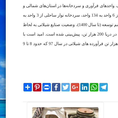
ی، واحدهای فرآوری و سردخانه‌ها در استان‌های شمالی و
جنوبی رشد نموده به‌طوری‌که طی سالهای 57 تا 97 تعداد کارخانه‌های پودر ماهی از دو واحد به 47 واحد، کارخانه کنسروسازی از 6 واحد به 134 واحد، سردخانه نوار ساحلی از 3 واحد به
129 واحد رسیده که بیانگر رشد چشم‌گیر این صنعت بوده است؛ با وجود این پیشرفت‌ها و با توجه به این که بر اساس برنامه ششم توسعه (تا سال 1400)، وضعیت صنایع شیلاتی به لحاظ
میزان صید و آبزی‌پروری 6/1 میلیون تن، افزایش تولید آبزی‌پروری تا 800 هزار تن، پرورش میگو 60 هزار تن و پرورش ماهی در دریا 200 هزار تن، پیش‌بینی شده است. امید است با
تقویت نقاط قوت و پوشاندن نقاط ضعف در همه بخش های زنجیره تولید میزان 528 میلیون دلار درآمد حاصل از صادرات 143 هزار تن فرآورده های شیلاتی در سال 97 که حدود 8 تا 9
Share
Pinterest
Print
Facebook
Twitter
Google+
LinkedIn
WhatsApp
Telegram