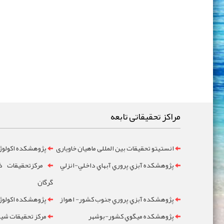
مراکز تحقیقاتی تابعه
انستیتو تحقیقات بین المللی ماهیان خاویاری
پژوهشکده اکولوژ
پژوهشکده آبزي پروري آبهاي داخلي-انزلي
مرکزتحقيقات ذخ
گرگان
پژوهشکده آبزي پروري جنوب کشور- اهواز
پژوهشکده اکولوژي
پژوهشکده ميگوي کشور-بوشهر
مرکز تحقيقات شيلا