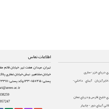
اطلاعات تماس
تهران، میدان هفت تیر، خیابان قائم مقا
ي درياي خزر-ساری
ايرآبزيان آبهاي داخلي-
پستی: 15745-133 و کد پستی: 1588733111
sri@areeo.ac.ir
838259
 خليج فارس و درياي عمان
957247
تي آبهاي دور - چابهار