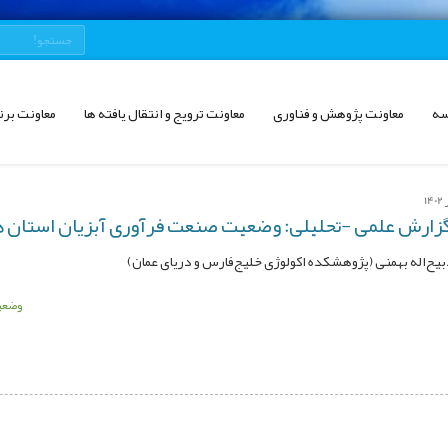
سه
معاونت پژوهش و فناوری
معاونت ترویج و انتقال یافته ها
معاونت برن
زارش علمی -تحلیلی: وضعیت صنعت فرآوری آبزیان استان 
یح‌اله بهمنی (پژوهشکده اکولوژی خلیج‌فارس و دریای عمان)
وضعی