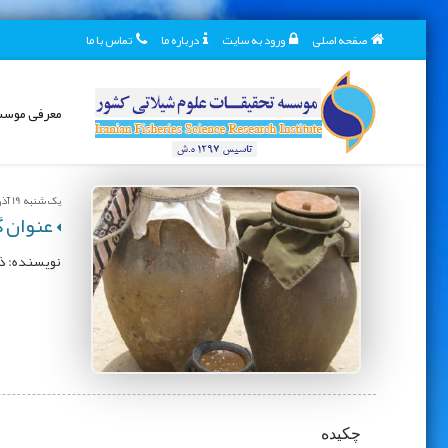
صفحه اصلی
ورود به سایت
درباره ما
تماس با ما
معرفی موس
یک شنبه 19 آذر 1402
عنوان گ
نویسنده: ذب
چکیده