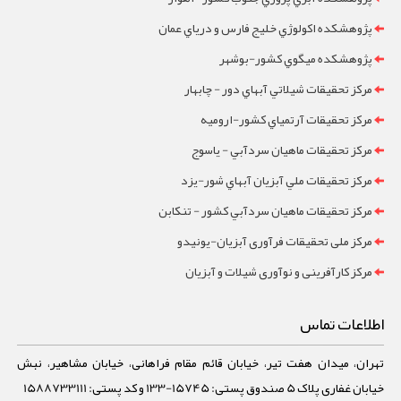
پژوهشکده اکولوژي خليج فارس و درياي عمان
پژوهشکده ميگوي کشور-بوشهر
مرکز تحقيقات شيلاتي آبهاي دور - چابهار
مرکز تحقيقات آرتمياي کشور-ارومیه
مرکز تحقيقات ماهيان سردآبي - ياسوج
مرکز تحقيقات ملي آبزيان آبهاي شور-یزد
مرکز تحقيقات ماهيان سردآبي کشور - تنکابن
مرکز ملی تحقیقات فرآوری آبزیان-یونیدو
مرکز کارآفرینی و نوآوری شیلات و آبزیان
اطلاعات تماس
تهران، میدان هفت تیر، خیابان قائم مقام فراهانی، خیابان مشاهیر، نبش
خیابان غفاری پلاک 5 صندوق پستی: 15745-133 و کد پستی: 1588733111