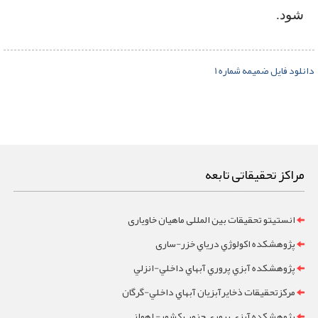
شود.
دانلود فایل ضمیمه شماره 1
مراکز تحقیقاتی تابعه
انستیتو تحقیقات بین المللی ماهیان خاویاری
پژوهشکده اکولوژي درياي خزر-ساری
پژوهشکده آبزي پروري آبهاي داخلي-انزلي
مرکزتحقيقات ذخايرآبزيان آبهاي داخلي-گرگان
پژوهشکده آبزي پروري جنوب کشور- اهواز