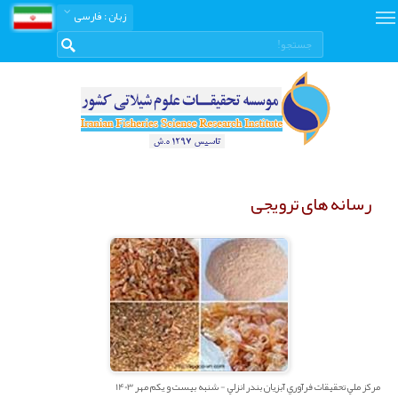
زبان
: فارسی
رسانه های ترویجی
مرکز ملي تحقيقات فرآوري آبزيان بندر انزلي - شنبه بیست و یکم مهر 1403