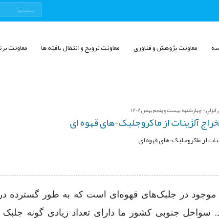
سه
معاونت پژوهش و فناوری
معاونت ترویج و انتقال یافته ها
معاونت برن
انزلي - چهارشنبه بیست و پنجم بهمن 1402
خراج آلژینات از ماکروجلبک¬های قهوه ای
ینات از ماکروجلبک¬های قهوه ای
د موجود در جلبک‌‌های قهوه‌‌ای است که به طور گسترده د
 سواحل جنوبی کشور ما دارای تعداد زیادی گونه جلبک‌‌ قه