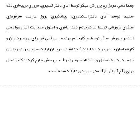
وغذادهي درمزارع پرورش ميگو توسط آقاي دكتر نصيري، مروري بربيماري لكه
سفيد توسط آقای دكتراسكندري، پيشگيري بروز عارضه سرقرمزي
ميگوي پرورشي توسط سركارخانم دكتر باقري و اصول مديريت آب وهوادهي
استخر پرورش ميگو توسط سركارخانم مهندس عرفاني فر براي بهره برداران و
كارشناسان حاضر در دوره ارائه شده است. درپایان ارائه مطالب، بهره برداران
حاضر در دوره مسائل و مشکلات خود را در قالب پرسش مطرح کردند که راه حل
برای رفع آنها از طرف مدرسين دوره ارائه شده است.