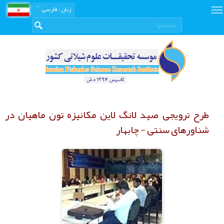
زبان
: فارسی
طرح ترویجی صید لانگ لاین مکانیزه تون ماهیان در
شناورهای سنتی - چابهار