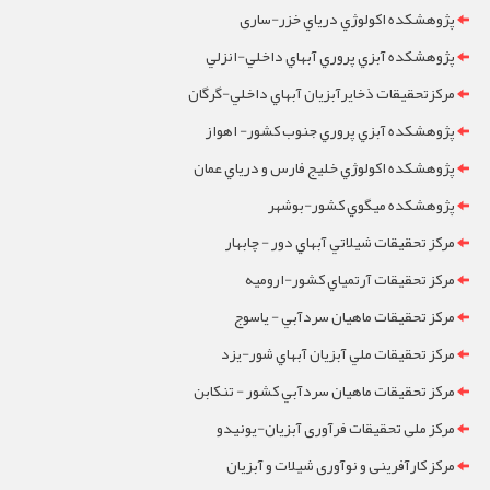
پژوهشکده اکولوژي درياي خزر-ساری
پژوهشکده آبزي پروري آبهاي داخلي-انزلي
مرکزتحقيقات ذخايرآبزيان آبهاي داخلي-گرگان
پژوهشکده آبزي پروري جنوب کشور- اهواز
پژوهشکده اکولوژي خليج فارس و درياي عمان
پژوهشکده ميگوي کشور-بوشهر
مرکز تحقيقات شيلاتي آبهاي دور - چابهار
مرکز تحقيقات آرتمياي کشور-ارومیه
مرکز تحقيقات ماهيان سردآبي - ياسوج
مرکز تحقيقات ملي آبزيان آبهاي شور-یزد
مرکز تحقيقات ماهيان سردآبي کشور - تنکابن
مرکز ملی تحقیقات فرآوری آبزیان-یونیدو
مرکز کارآفرینی و نوآوری شیلات و آبزیان