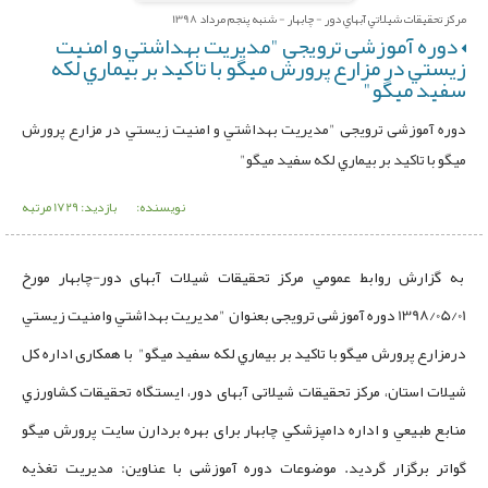
مرکز تحقيقات شيلاتي آبهاي دور - چابهار - شنبه پنجم مرداد 1398
دوره آموزشی ترویجی "مديريت بهداشتي و امنيت
زيستي در مزارع پرورش ميگو با تاكيد بر بيماري لكه
سفيد ميگو"
دوره آموزشی ترویجی "مديريت بهداشتي و امنيت زيستي در مزارع پرورش
ميگو با تاكيد بر بيماري لكه سفيد ميگو"
نویسنده:
بازدید: 1729 مرتبه
به گزارش روابط عمومي مركز تحقيقات شيلات آبهای دور-چابهار مورخ
1398/05/01 دوره آموزشی ترویجی بعنوان "مديريت بهداشتي وامنيت زيستي
درمزارع پرورش ميگو با تاكيد بر بيماري لكه سفيد ميگو" با همکاری اداره كل
شيلات استان، مرکز تحقیقات شیلاتی آبهای دور، ايستگاه تحقيقات كشاورزي
منابع طبيعي و اداره دامپزشكي چابهار برای بهره بردارن سايت پرورش ميگو
گواتر برگزار گرديد. موضوعات دوره آموزشی با عناوین: مديريت تغذيه