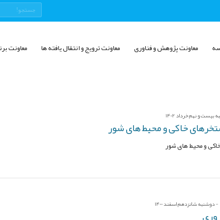
سه
معاونت پژوهش و فناوری
معاونت ترویج و انتقال یافته ها
معاونت برن
بیست و نهم خرداد 1402
تخرهای خاکی و محیط های شور
اکی و محیط های شور
 دوشنبه شانزدهم اسفند 1400
روری