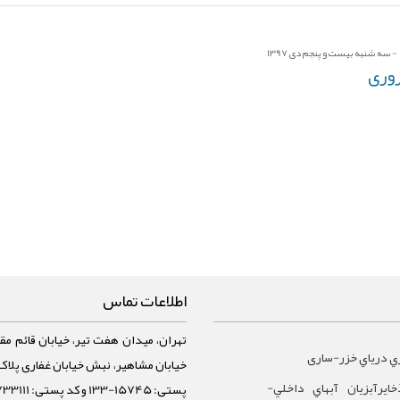
 سه شنبه بیست و پنجم دی 1397
روری
اطلاعات تماس
تهران، میدان هفت تیر، خیابان قائم مقا
ي درياي خزر-ساری
ايرآبزيان آبهاي داخلي-
پستی: 15745-133 و کد پستی: 1588733111