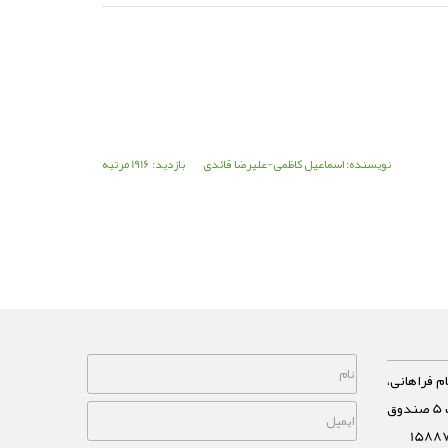
نویسنده: اسماعیل کاظمی-علیرضا قائدی
بازدید: 1916 مرتبه
م فراهانی،
خیابان مشاهیر، نبش خیابان غفاری پلاک 5 صندوق