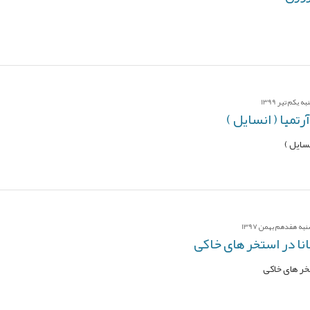
کم تیر 1399
میا ( انسایل )
سایل )
ه هفدهم بهمن 1397
نا در استخر های خاکی
تخر های خاکی