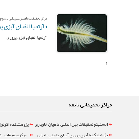
مرکز تحقيقات ماهيان سردابي ياسوج -
آرتمیا الفبای آبزی پ
آرتمیا الفبای آبزی پروری
1
مراکز تحقیقاتی تابعه
انستیتو تحقیقات بین المللی ماهیان خاویاری
پژوهشکده اکولوژ
پژوهشکده آبزي پروري آبهاي داخلي-انزلي
مرکزتحقيقات ذخ