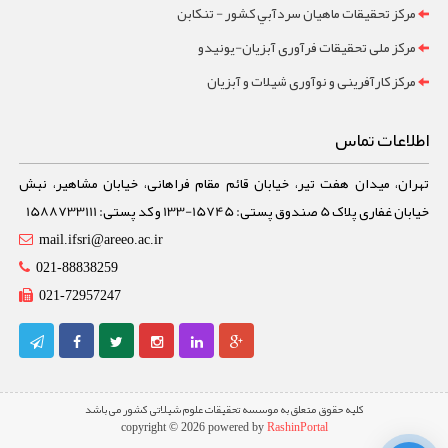
مرکز تحقيقات ماهيان سردآبي کشور - تنکابن
مرکز ملی تحقیقات فرآوری آبزیان-یونیدو
مرکز کارآفرینی و نوآوری شیلات و آبزیان
اطلاعات تماس
تهران، میدان هفت تیر، خیابان قائم مقام فراهانی، خیابان مشاهیر، نبش
خیابان غفاری پلاک 5 صندوق پستی: 15745-133 و کد پستی: 1588733111
mail.ifsri@areeo.ac.ir
021-88838259
021-72957247
کلیه حقوق متعلق به موسسه تحقیقات علوم شیلاتی کشور می باشد
copyright © 2026 powered by
RashinPortal