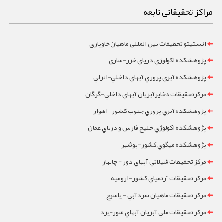
مراکز تحقیقاتی تابعه
انستیتو تحقیقات بین المللی ماهیان خاویاری
پژوهشکده اکولوژي درياي خزر-ساری
پژوهشکده آبزي پروري آبهاي داخلي-انزلي
مرکزتحقيقات ذخايرآبزيان آبهاي داخلي-گرگان
پژوهشکده آبزي پروري جنوب کشور- اهواز
پژوهشکده اکولوژي خليج فارس و درياي عمان
پژوهشکده ميگوي کشور-بوشهر
مرکز تحقيقات شيلاتي آبهاي دور - چابهار
مرکز تحقيقات آرتمياي کشور-ارومیه
مرکز تحقيقات ماهيان سردآبي - ياسوج
مرکز تحقيقات ملي آبزيان آبهاي شور-یزد