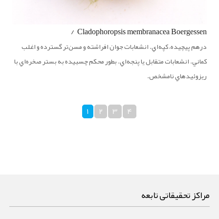
Cladophoropsis membranacea Boergessen /
درهم پيچيده، كپه‌اي. انشعابات جوان افراشته و مسن‌تر گسترده و اغلب
كماني. انشعابات متقابل يا پنجه‌اي. بطور محكم چسبيده به بستر صخره‌اي با
ريزوئيدهاي نامشخص.
1
2
3
4
مراکز تحقیقاتی تابعه