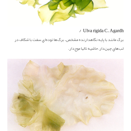
Ulva rigida C. Agardh /
برگ مانند با پايه نگاهدارنده مشخص. برگ‌ها توده‌اي سفت با شكاف در
لب‌هاي چين‌دار، حاشيه تالها موج‌دار.