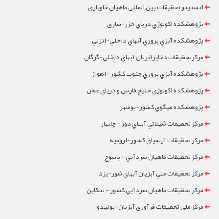
انستیتو تحقیقات بین المللی ماهیان خاویاری
پژوهشکده اکولوژي درياي خزر-ساری
پژوهشکده آبزي پروري آبهاي داخلي-انزلي
مرکزتحقيقات ذخايرآبزيان آبهاي داخلي-گرگان
پژوهشکده آبزي پروري جنوب کشور- اهواز
پژوهشکده اکولوژي خليج فارس و درياي عمان
پژوهشکده ميگوي کشور-بوشهر
مرکز تحقيقات شيلاتي آبهاي دور - چابهار
مرکز تحقيقات آرتمياي کشور-ارومیه
مرکز تحقيقات ماهيان سردآبي - ياسوج
مرکز تحقيقات ملي آبزيان آبهاي شور-یزد
مرکز تحقيقات ماهيان سردآبي کشور - تنکابن
مرکز ملی تحقیقات فرآوری آبزیان-یونیدو