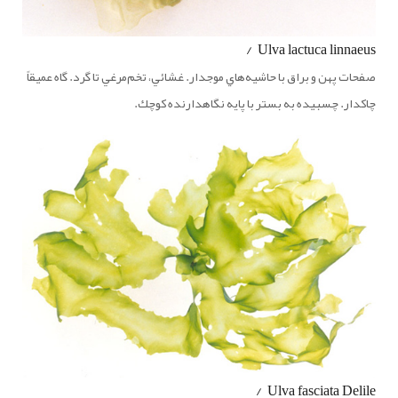
Ulva lactuca linnaeus /
صفحات پهن و براق با حاشيه‌هاي موجدار. غشائي، تخم‌مرغي تا گرد. گاه عميقاً
چاكدار. چسبيده به بستر با پايه نگاهدارنده كوچك.
Ulva fasciata Delile /