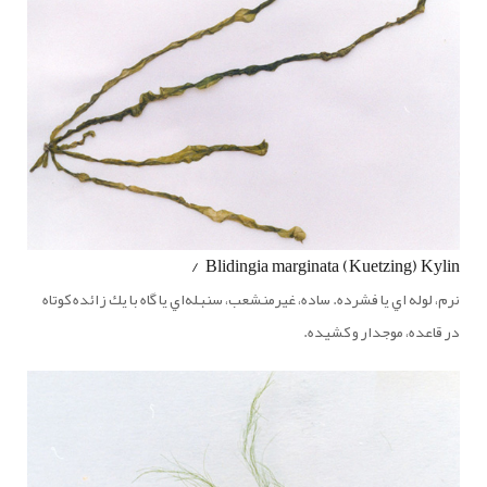
Blidingia marginata (Kuetzing) Kylin /
نرم، لوله اي يا فشرده. ساده، غيرمنشعب، سنبله‌اي يا گاه با يك زائده كوتاه
در قاعده، موجدار و كشيده.