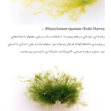
Rhizoclonium riparium (Roth) Harvey /
رشته اي، توده‌اي درهم پيچيده. انشعابات يك رديفي، معمولا با شاخه‌هاي
ريزوئيدي نامنظم كوتاه، فراوان و نوك تيز. سلولها يك‌رديفي، اندكي با انتهاي
تيز، بدون ديواره عرضي. كلروپلاست شبكه اي با چندين پيرنوئيد.