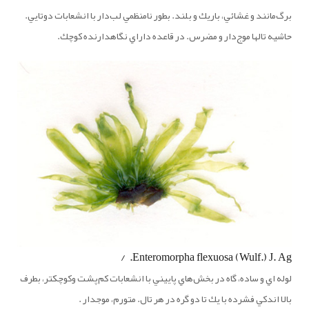
برگ‌مانند و غشائي، باريك و بلند. بطور نامنظمي لب‌دار با انشعابات دوتايي.
حاشيه تالها موج‌دار و مضرس. در قاعده داراي نگاهدارنده كوچك.
Enteromorpha flexuosa (Wulf.) J. Ag. /
لوله اي و ساده، گاه در بخش‌هاي پاييني با انشعابات كم‌پشت وكوچكتر، بطرف
بالا اندكي فشرده‌ با يك تا دو گره در هر تال. متورم، موجدار .