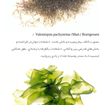
Valoniopsis pachynema (Mart.) Boergessen /
بصورت كلاف بهم پيچيده و بالش مانند. انشعابات جوان‌تر افراشته و
بخش‌هاي قديمي پهن و كماني. انشعابات يكطرفه يا پنجه‌اي. بطور محكمي
چسبيده به بستر بوسيله تعداد زيادي ريزوئيد.