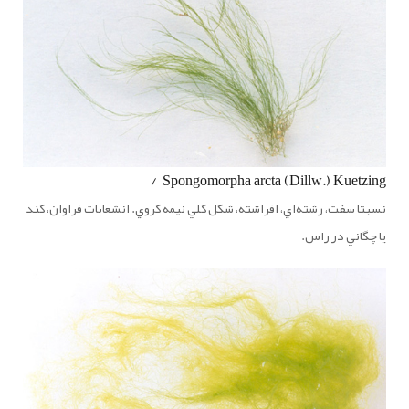
Spongomorpha arcta (Dillw.) Kuetzing /
نسبتا سفت، رشته‌اي، افراشته، شكل كلي نيمه كروي. انشعابات فراوان، كند
يا چگاني در راس.