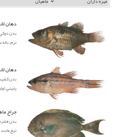
دهان لانه خال‌دار / alfish
نرم. باله سينه‌اي داراي 13 شعاع
دهان لانه دونواري / pe cardinal
پاييني اولين كمان آبشش
جراح ماهي قهوه‌اي / urgeonfish
تيغ مانند در