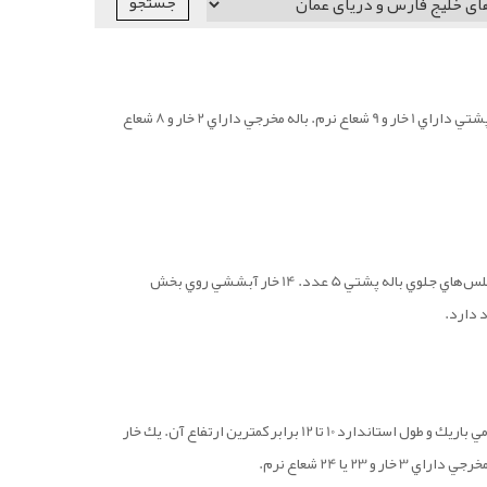
بدن دوكي شكل و فشرده. سر بزرگ؛ داراي دو باله پشتي، اولين باله پشتي با 7 خار و دومين باله پشتي داراي 1 خار و 9 شعاع نرم. باله مخرجي داراي 2 خار و 8 شعاع
بدن كشيده و فشرده. اولين باله پشتي با 8 خار و دومين باله پشتي داراي يك خار و 9 شعاع نرم. فلس‌هاي جلوي باله پشتي 5 عدد. 14 خار آبششي روي بخش
بدن فشرده و نسبتاً مرتفع. باله پشتي پيوسته و منفرد، داراي 9 خار و 24 تا 26 شعاع نرم. ساقه دمي باريك و طول استاندارد 10 تا 12 برابر كمترين ارتفاع آن. يك خار
يا 24 شعاع نرم.