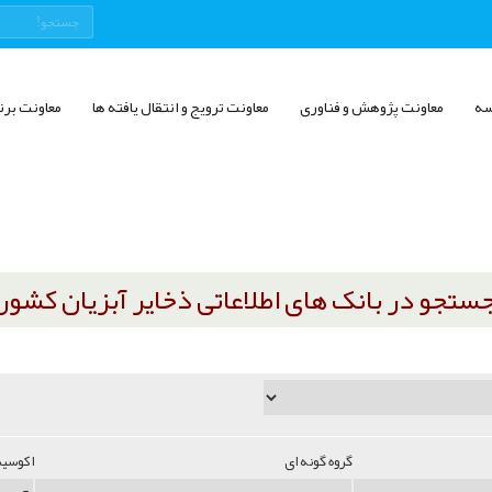
سه
معاونت پژوهش و فناوری
معاونت ترویج و انتقال یافته ها
معاونت برن
ستجو در بانک های اطلاعاتی ذخایر آبزیان کشور
گروه گونه ای
اکوسی